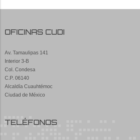
OFICINAS CUDI
Av. Tamaulipas 141
Interior 3-B
Col. Condesa
C.P. 06140
Alcaldía Cuauhtémoc
Ciudad de México
TELÉFONOS