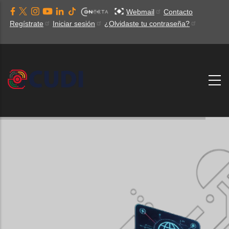
Pasar
Webmail
Contacto
al
Regístrate
Iniciar sesión
¿Olvidaste tu contraseña?
contenido
principal