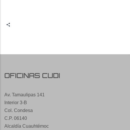
Share
OFICINAS CUDI
Av. Tamaulipas 141
Interior 3-B
Col. Condesa
C.P. 06140
Alcaldía Cuauhtémoc