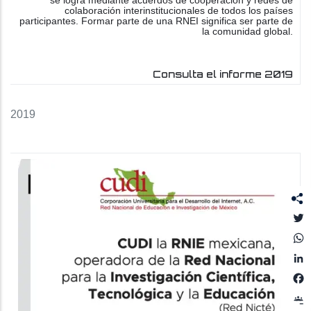
se logra mediante acuerdos de cooperación y redes de
colaboración interinstitucionales de todos los países
participantes. Formar parte de una RNEI significa ser parte de
la comunidad global.
Consulta el informe 2019
2019
T
L