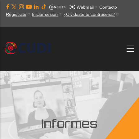
Pasar
Webmail
Contacto
al
Regístrate
Iniciar sesión
¿Olvidaste tu contraseña?
contenido
principal
Informes