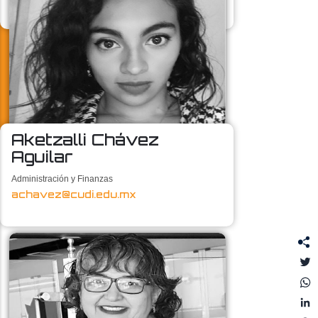
Aketzalli Chávez
Aguilar
Administración y Finanzas
achavez@cudi.edu.mx
T
L