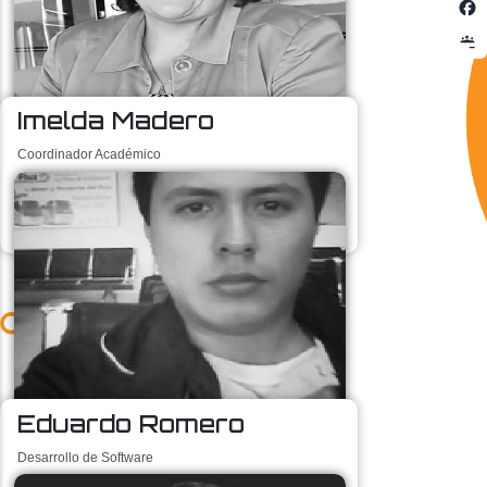
Imelda Madero
Coordinador Académico
academy@cudi.edu.mx
Eduardo Romero
Desarrollo de Software
eromero@cudi.edu.mx