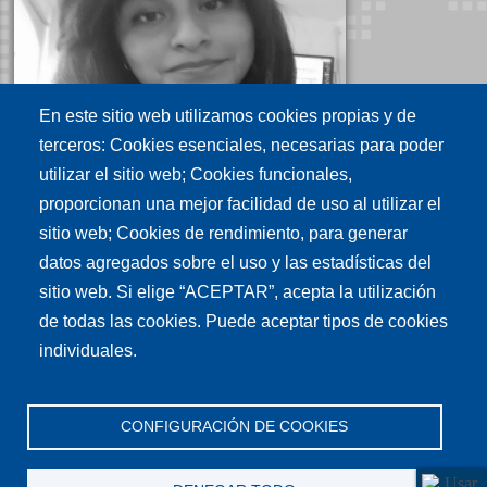
Aviso de Privacidad
Políticas de uso
Políticas de publicación
En este sitio web utilizamos cookies propias y de
terceros: Cookies esenciales, necesarias para poder
Créditos
Ing. Viridiana Juárez
utilizar el sitio web; Cookies funcionales,
Nuñez
Tu conexión es
proporcionan una mejor facilidad de uso al utilizar el
Operadora del NOC de RedCLARA.
sitio web; Cookies de rendimiento, para generar
vjuarez@cudi.edu.mx
datos agregados sobre el uso y las estadísticas del
Síguenos en nuestras redes sociales
sitio web. Si elige “ACEPTAR”, acepta la utilización
de todas las cookies. Puede aceptar tipos de cookies
individuales.
CONFIGURACIÓN DE COOKIES
Esteban Roberto