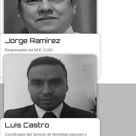
Jorge Ramírez
Responsable del NOC-CUDI
jorge@cudi.edu.mx
OFICINAS CUDI
Luis Castro
Av. Tamaulipas 141
Interior 3-B
Coordinador del Servicio de Movilidad eduroam y