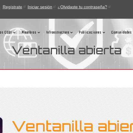
o
Regístrate
Iniciar sesión
¿Olvidaste tu contraseña?
ios CUDI
Miembros
Infraestructura
Publicaciones
Comunidades
Ventanilla abierta
Ventanilla abie