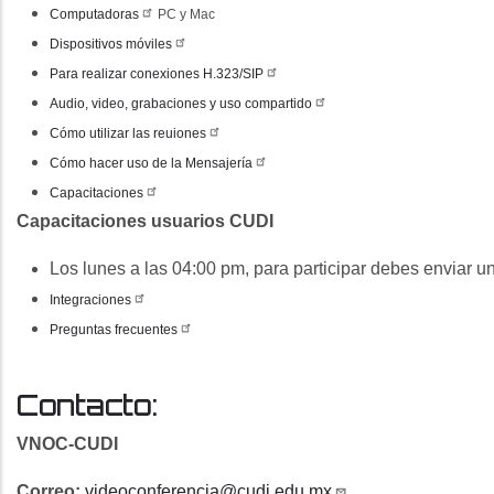
Computadoras
PC y Mac
Dispositivos móviles
Para realizar conexiones H.323/SIP
Audio, video, grabaciones y uso compartido
Cómo utilizar las reuiones
Cómo hacer uso de la Mensajería
Capacitaciones
minario-
du.mx/eventos/seminario-
Capacitaciones usuarios CUDI
Los lunes a las 04:00 pm, para participar debes enviar u
ar-
Integraciones
Preguntas frecuentes
Contacto:
VNOC-CUDI
Correo:
videoconferencia@cudi.edu.mx