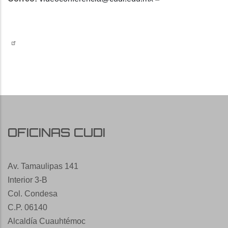
OFICINAS CUDI
Av. Tamaulipas 141
Interior 3-B
Col. Condesa
C.P. 06140
Alcaldía Cuauhtémoc