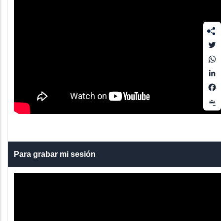
T
L
Para grabar mi sesión
du.mx/eventos/seminario-