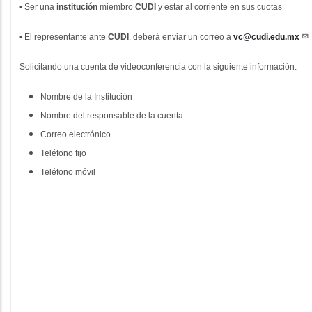
•
Ser una
institución
miembro
CUDI
y estar al corriente en sus cuotas
•
El representante ante
CUDI
, deberá enviar un correo a
vc@cudi.edu.mx
Solicitando una cuenta de videoconferencia con la siguiente información:
Nombre de la Institución
minario-
du.mx/eventos/seminario-
Nombre del responsable de la cuenta
Correo electrónico
ar-
Teléfono fijo
Teléfono móvil
zar