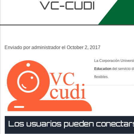
VC-CUDI
zar
Enviado por
administrador
el October 2, 2017
La Corporación Universi
Education
del servicio 
flexibles.
Los usuarios pueden conectars