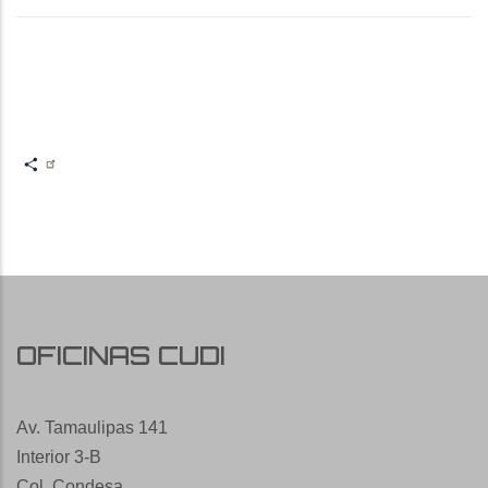
Share
OFICINAS CUDI
Av. Tamaulipas 141
Interior 3-B
Col. Condesa