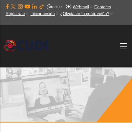
Pasar
Webmail
Contacto
al
Regístrate
Iniciar sesión
¿Olvidaste tu contraseña?
contenido
principal