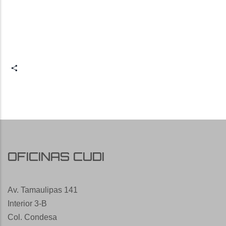
Share
OFICINAS CUDI
Av. Tamaulipas 141
Interior 3-B
Col. Condesa