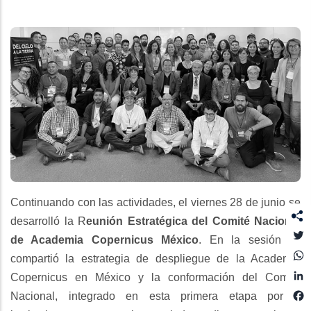
Continuando con las actividades, el viernes 28 de junio se
desarrolló la R
eunión Estratégica del Comité Nacional
T
de Academia Copernicus México
. En la sesión se
compartió la estrategia de despliegue de la Academia
L
Copernicus en México y la conformación del Comité
Nacional, integrado en esta primera etapa por
7