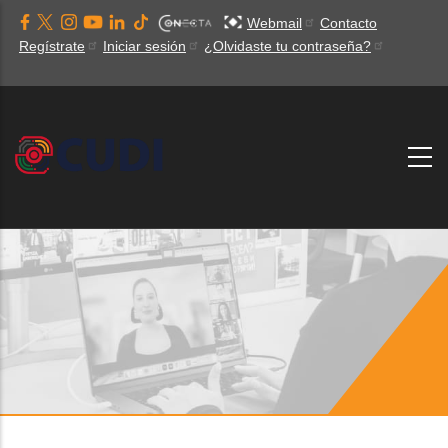
Pasar
Webmail
Contacto
al
Regístrate
Iniciar sesión
¿Olvidaste tu contraseña?
contenido
principal