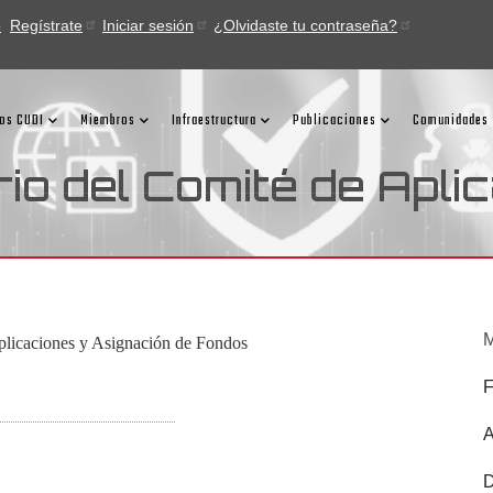
o
Regístrate
Iniciar sesión
¿Olvidaste tu contraseña?
ios CUDI
Miembros
Infraestructura
Publicaciones
Comunidades
rio del Comité de Apli
M
F
A
D