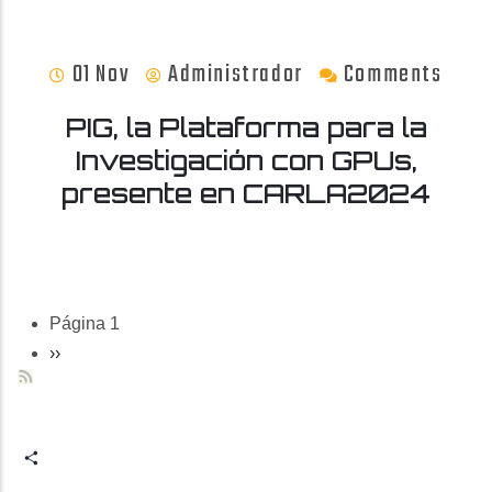
01 Nov
Administrador
Comments
PIG, la Plataforma para la
Investigación con GPUs,
presente en CARLA2024
Paginación
Página 1
Siguiente
››
página
Share