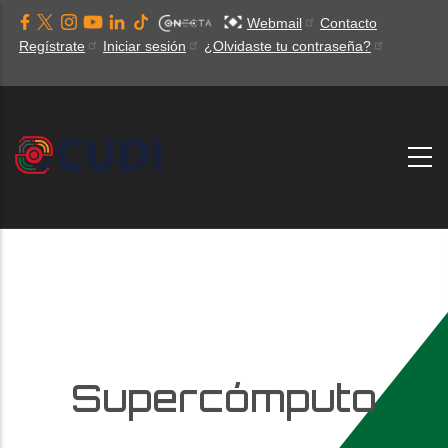
Pasar
Webmail
Contacto
al
Regístrate
Iniciar sesión
¿Olvidaste tu contraseña?
contenido
principal
Supercómputo