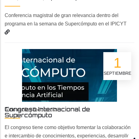
Conferencia magistral de gran relevancia dentro del
programa en la semana de Supercómputo en el IPICYT
1
SEPTIEMBRE
Congreso Internacional de
Todo el día
|
Todo el día
Supercómputo
El congreso tiene como objetivo fomentar la colaboración
e intercambio de conocimientos, experiencias, desarrollos