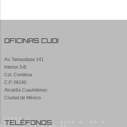
OFICINAS CUDI
Av. Tamaulipas 141
Interior 3-B
Col. Condesa
C.P. 06140
Alcaldía Cuauhtémoc
Ciudad de México
TELÉFONOS