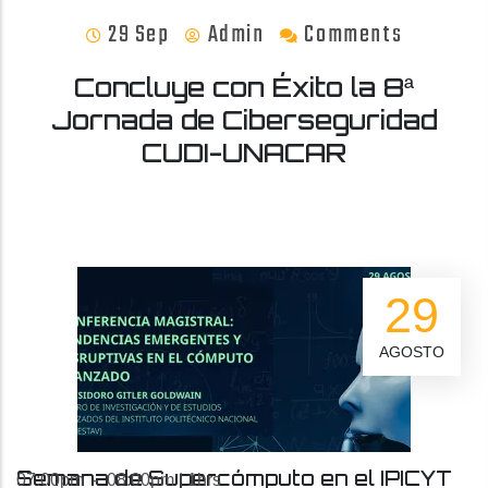
29 Sep
Admin
Comments
Concluye con Éxito la 8ª
Jornada de Ciberseguridad
CUDI-UNACAR
29
AGOSTO
Semana de Supercómputo en el IPICYT
07:00pm
ㅤ - ㅤ
08:00pm
|
1hrs