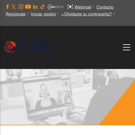
Pasar
Webmail
Contacto
al
Regístrate
Iniciar sesión
¿Olvidaste tu contraseña?
contenido
principal