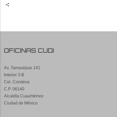
Share
OFICINAS CUDI
Av. Tamaulipas 141
Interior 3-B
Col. Condesa
C.P. 06140
Alcaldía Cuauhtémoc
Ciudad de México