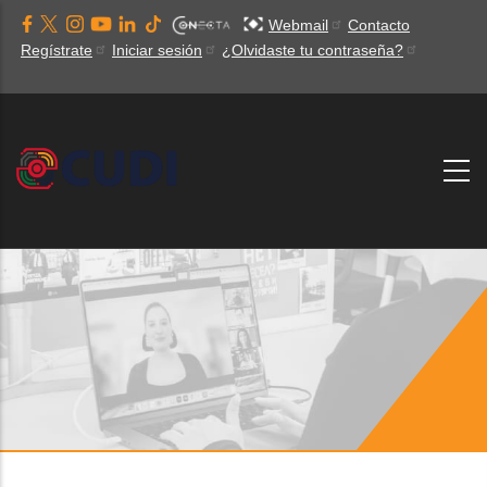
Pasar
Webmail
Contacto
al
Regístrate
Iniciar sesión
¿Olvidaste tu contraseña?
contenido
principal