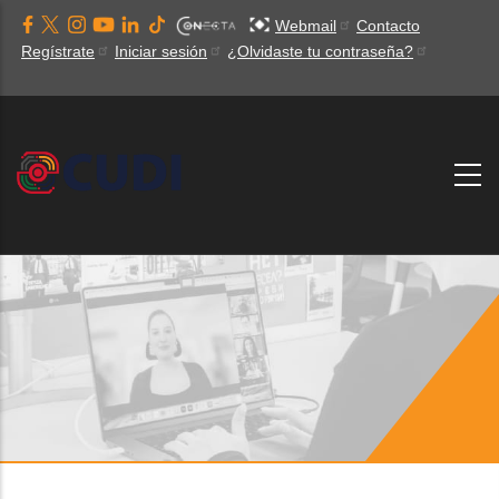
Pasar
Webmail
Contacto
al
Regístrate
Iniciar sesión
¿Olvidaste tu contraseña?
contenido
principal