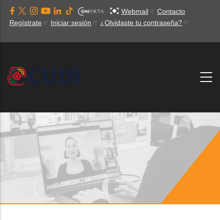
Pasar
Webmail
Contacto
al
Regístrate
Iniciar sesión
¿Olvidaste tu contraseña?
contenido
principal