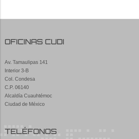
OFICINAS CUDI
Av. Tamaulipas 141
Interior 3-B
Col. Condesa
C.P. 06140
Alcaldía Cuauhtémoc
Ciudad de México
TELÉFONOS