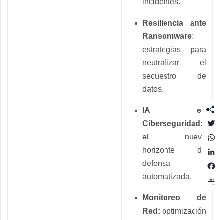
incidentes.
Resiliencia ante
Ransomware:
estrategias para
neutralizar el
secuestro de
datos.
IA en
T
Ciberseguridad:
el nuevo
horizonte de
L
defensa
automatizada.
Monitoreo de
Red:
optimización