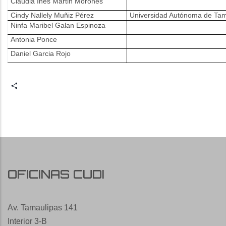
Claudia Inés Martin Morones
Cindy Nallely Muñiz Pérez
Universidad Autónoma de Tam
Ninfa Maribel Galan Espinoza
Antonia Ponce
Daniel Garcia Rojo
Share
OFICINAS CUDI
Av. Tamaulipas 141
Interior 3-B