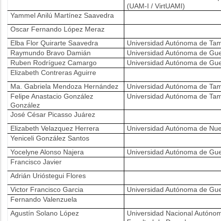
(UAM-I / VirtUAMI)
Yammel Anilú Martínez Saavedra
Oscar Fernando López Meraz
Elba Flor Quirarte Saavedra
Universidad Autónoma de Tam
Raymundo Bravo Damián
Universidad Autónoma de Gue
Ruben Rodríguez Camargo
Universidad Autónoma de Gue
Elizabeth Contreras Aguirre
Ma. Gabriela Mendoza Hernández
Universidad Autónoma de Tam
Felipe Anastacio González
Universidad Autónoma de Tam
González
José César Picasso Juárez
Elizabeth Velazquez Herrera
Universidad Autónoma de Nu
Yeniceli González Santos
Yocelyne Alonso Najera
Universidad Autónoma de Gue
Francisco Javier
Adrián Urióstegui Flores
Victor Francisco Garcia
Universidad Autónoma de Gue
Fernando Valenzuela
Agustín Solano López
Universidad Nacional Autóno