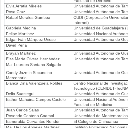
Facultad de Derecho
Elvia Arratia Mireles
Universidad Autónoma de Tam
Rosa Cruz
Universidad Autónoma de Tam
Rafael Morales Gamboa
CUDI (Corporación Universitar
Internet)
Gabriela Medina
Universidad de Guadalajara 
Felipe Martinez
Universidad Nacional Autón
Edgar Iván Márquez Urioso
Universidad Autónoma de Gue
David Peña
Brayan Martinez
Universidad Autónoma de Gue
Elsa María Olvera Hernández
Universidad Autónoma de Tam
Ma. Lourdes Santana Salgado
Candy Jazmin Secundino
Universidad Autónoma de Gue
Mercenario
Blanca Dina Valenzuela Robles
Centro Nacional de Investigac
Tecnológico (CENIDET-TecNM
Delia Suastegui
Universidad Autónoma de Gue
Esther Mahuina Campos Castolo
Universidad Nacional Autóno
Facultad de Medicina
Juan Carlos Salas
Universidad Autónoma de Tam
Rosendo Centeno Caamal
Universidad de Montemorelos
Esmeralda Cervantes Rendón
El Colegio de Chihuahua
Ma. De Los Ángeles Martínez
Instituto Politécnico Nacional 