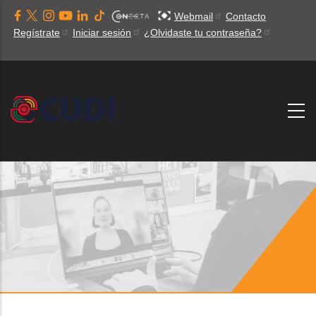
Pasar
Webmail
Contacto
al
Regístrate
Iniciar sesión
¿Olvidaste tu contraseña?
contenido
principal