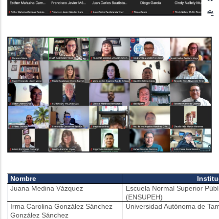
Nombre
Instit
Juana Medina Vázquez
Escuela Normal Superior Públ
(ENSUPEH)
Irma Carolina González Sánchez
Universidad Autónoma de Tam
González Sánchez