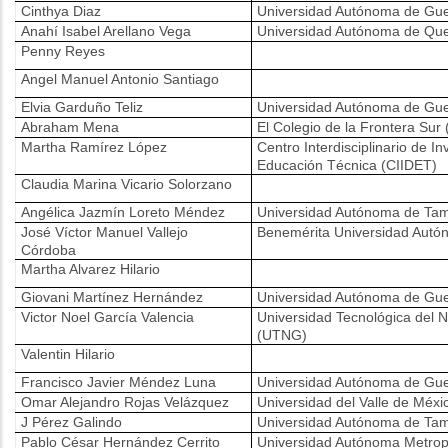
Cinthya Diaz
Universidad Autónoma de Gue
Anahí Isabel Arellano Vega
Universidad Autónoma de Qu
Penny Reyes
Angel Manuel Antonio Santiago
Elvia Garduño Teliz
Universidad Autónoma de Gue
Abraham Mena
El Colegio de la Frontera Su
Martha Ramírez López
Centro Interdisciplinario de I
Educación Técnica (CIIDET)
Claudia Marina Vicario Solorzano
Angélica Jazmín Loreto Méndez
Universidad Autónoma de Tam
José Víctor Manuel Vallejo
Benemérita Universidad Autó
Córdoba
Martha Alvarez Hilario
Giovani Martínez Hernández
Universidad Autónoma de Gue
Victor Noel García Valencia
Universidad Tecnológica del 
(UTNG)
Valentin Hilario
Francisco Javier Méndez Luna
Universidad Autónoma de Gue
Omar Alejandro Rojas Velázquez
Universidad del Valle de Méx
J Pérez Galindo
Universidad Autónoma de Tam
Pablo César Hernández Cerrito
Universidad Autónoma Metropo