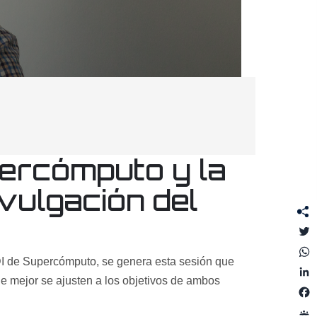
ercómputo y la
ivulgación del
T
UDI de Supercómputo, se genera esta sesión que
L
 mejor se ajusten a los objetivos de ambos