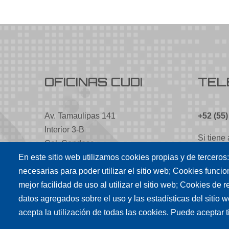
OFICINAS CUDI
TEL
Av. Tamaulipas 141
+52 (55
Interior 3-B
Si tiene
Col. Condesa
ver este
C.P. 06140
En este sitio web utilizamos cookies propias y de terceros
Alcaldía Cuauhtémoc
necesarias para poder utilizar el sitio web; Cookies funci
cudi@c
Ciudad de México
mejor facilidad de uso al utilizar el sitio web; Cookies de
datos agregados sobre el uso y las estadísticas del sitio
acepta la utilización de todas las cookies. Puede aceptar 