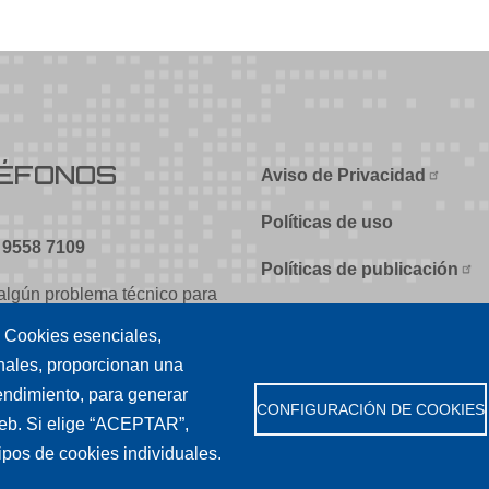
ÉFONOS
Aviso de Privacidad
Políticas de uso
) 9558 7109
Políticas de publicación
 algún problema técnico para
Créditos
 sitio escríbanos a
: Cookies esenciales,
Tu conexión es
onales, proporcionan una
udi.edu.mx
 rendimiento, para generar
CONFIGURACIÓN DE COOKIES
 web. Si elige “ACEPTAR”,
tipos de cookies individuales.