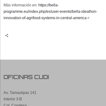
Más información en:
https://bella-
programme.eu/index.php/es/user-events/bella-ideathon-
innovation-of-agrifood-systems-in-central-america
Share
OFICINAS CUDI
Av. Tamaulipas 141
Interior 3-B
Col. Condesa