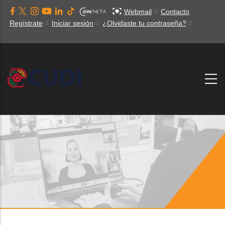
Pasar
Webmail
Contacto
al
Regístrate
Iniciar sesión
¿Olvidaste tu contraseña?
contenido
principal