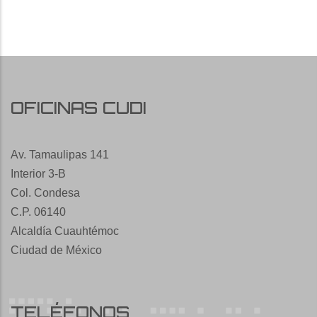
OFICINAS CUDI
Av. Tamaulipas 141
Interior 3-B
Col. Condesa
C.P. 06140
Alcaldía Cuauhtémoc
Ciudad de México
TELÉFONOS