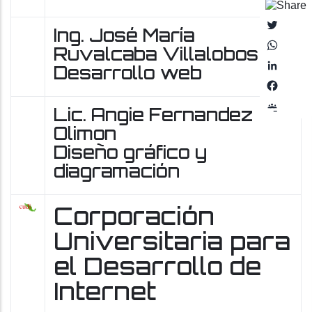
Twitter
Ing. José María
Whats
Ruvalcaba Villalobos
Linked
Desarrollo web
Faceb
Googl
Lic. Angie Fernandez
Class
Olimon
Diseño gráfico y
diagramación
Corporación
Universitaria para
el Desarrollo de
Internet