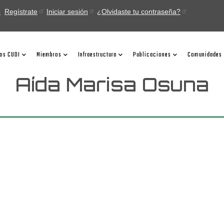
o
Regístrate
Iniciar sesión
¿Olvidaste tu contraseña?
ios CUDI
Miembros
Infraestructura
Publicaciones
Comunidades
Aída Marisa Osuna