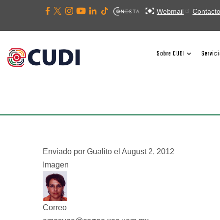
Pasar
Webmail
Contact
al
contenido
NAVEGACIÓN
principal
PRINCIPAL
Sobre CUDI
Servic
Enviado por
Gualito
el August 2, 2012
Imagen
Correo