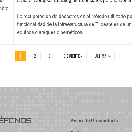
de
Evita el Colapso: Estrategias Esenciales para la Conti
mbre,
La recuperación de desastres es el método utilizado po
funcionalidad de la infraestructura de TI después de u
equipos o ataques cibernéticos.
PÁGINA
1
PAGE
2
PAGE
3
SIGUIENTE
SIGUIENTE ›
ÚLTIMA
ÚLTIMA »
ACTUAL
PÁGINA
PÁGINA
ÉFONOS
Aviso de Privacidad