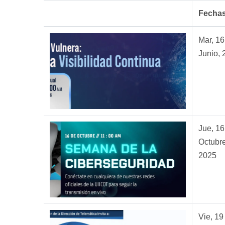
Pasar
Fecha
al
contenido
Mar, 16
principal
Junio, 
Jue, 16
Octubre
2025
Vie, 19