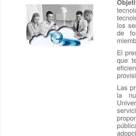
Objet
tecno
tecnol
los se
de fo
miemb
El pre
que te
eficie
provis
Las pr
la nu
Univer
servic
propo
públic
adopc